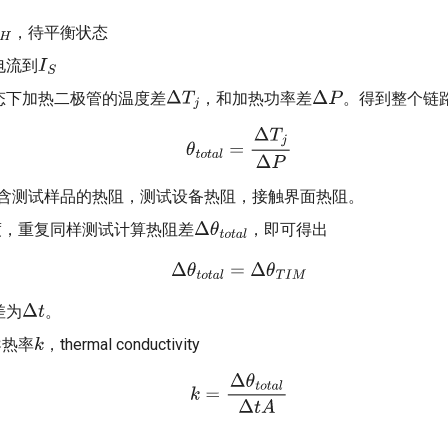
，待平衡状态
H
电流到
I
S
态下加热二极管的温度差
，和加热功率差
。得到整个链
Δ
T
j
Δ
P
θ
t
o
t
a
l
=
Δ
T
j
Δ
P
含测试样品的热阻，测试设备热阻，接触界面热阻。
度，重复同样测试计算热阻差
，即可得出
Δ
θ
t
o
t
a
l
Δ
θ
t
o
t
a
l
=
Δ
θ
T
I
M
差为
。
Δ
t
导热率
，thermal conductivity
k
k
=
Δ
θ
t
o
t
a
l
Δ
t
A