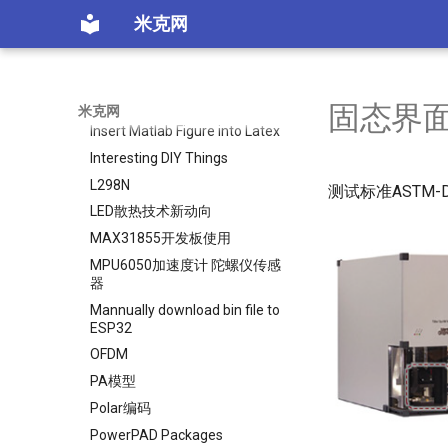
Matlab Graphics in Latex
米克网
Hugo on VPS with Git
I2C Sanner
在局部网格上设置通胀有什么好
处？
固态界
米克网
Insert Matlab Figure into Latex
Interesting DIY Things
L298N
测试标准ASTM-D
LED散热技术新动向
MAX31855开发板使用
MPU6050加速度计 陀螺仪传感
器
Mannually download bin file to
ESP32
OFDM
PA模型
Polar编码
PowerPAD Packages