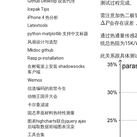
Github Desktop 设置代理
测试过程完成。
Icepak Tips
需注意加热二极
iPhone 4 热分析
会存在误差，这
Δ
P
Latextools
python matplotlib 支持中文标题
通过热通量传感
风扇设计与选型
统总热阻为15K
Mkdoc github
此关系跟具体测
Rasp pi installation
在树莓派上安装 shadowsocks
客户端
Wemos
信道编码的前世今生
动物王国开大会
卡尔曼滤波
固态界面材料热特性测量
图表highcharts联合jquery ajax
后端取数据前端图表渲染
工具合集