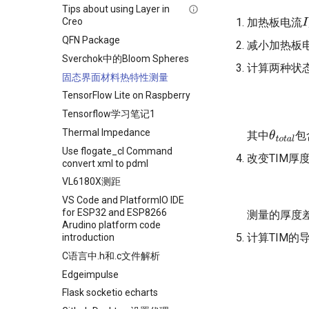
Tips about using Layer in
加热板电流
Creo
I
QFN Package
减小加热板
Sverchok中的Bloom Spheres
计算两种状
固态界面材料热特性测量
TensorFlow Lite on Raspberry
Tensorflow学习笔记1
Thermal Impedance
其中
包
θ
t
o
t
a
l
Use flogate_cl Command
改变TIM厚
convert xml to pdml
VL6180X测距
VS Code and PlatformIO IDE
for ESP32 and ESP8266
测量的厚度
Arudino platform code
计算TIM的
introduction
C语言中.h和.c文件解析
Edgeimpulse
Flask socketio echarts