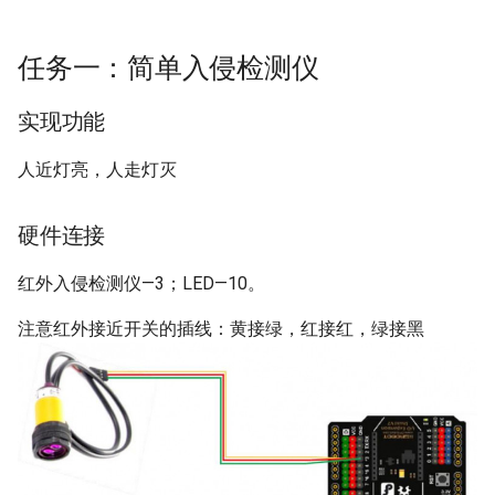
s
使用热管进行锂离子电池在电
总览
关于风扇
e
动汽车高电流放电时的热管理
任务一：简单入侵检测仪
分析
ANSYS过段时间出现License
FloSCRIPT使用
a
错误的解决办法
实现功能
r
平凡的世界读后感
FloTHERM中模拟太阳辐射
Arduino 使用Thermal Coupler
人近灯亮，人走灯灭
c
集成电机热管理技术概述 -
Floscript 和 Flotherm
h
2022
超声波传感器
Environment Shell的结合使用
硬件连接
i
IGBT 温度预测 一 了解数据
Arduino
Floterm PCB Vias 模拟
红外入侵检测仪—3；LED—10。
n
IGBT 温度预测 二 随机森林
注意红外接近开关的插线：黄接绿，红接红，绿接黑
CDMA code spreading
Flotherm Export Attribute
g
demostrate with Python
Table Data
IGBT 温度预测 三
Arduino控制小车
Flotherm Tips
模型集成技术
ESP EYE
Flotherm Workplan
NEC 5G 天线散热技术