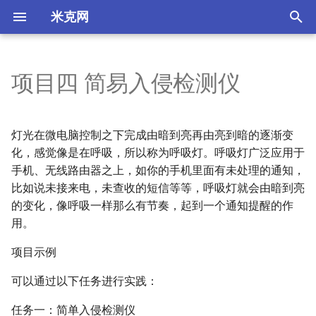
米克网
T
y
项目四 简易入侵检测仪
任务一：简单入侵检测仪
Index
FastAPI 项目打包为桌面应用
Index
Flotherm XT EDA Bridge
MK2101
01图像分类
电动汽车电池波浪通道液体冷
Index
Sensor滤波
01abc
p
却系统的热性能
e
01 ESP32 开发板 Devkit介绍
散热基础知识(Day 1)
02人体动作识别
一键开关机电路
实现功能
按键消抖
灯光在微电脑控制之下完成由暗到亮再由亮到暗的逐渐变
使用热管进行锂离子电池在电
t
化，感觉像是在呼吸，所以称为呼吸灯。呼吸灯广泛应用于
动汽车高电流放电时的热管理
02 ESP32 开发环境之
Flotherm基础 (Day 2)
03小程序
硬件连接
手机、无线路由器之上，如你的手机里面有未处理的通知，
o
分析
Arduino IDE
比如说未接来电，未查收的短信等等，呼吸灯就会由暗到亮
How to build 2R resistor
04 Yolo
程序编写
s
的变化，像呼吸一样那么有节奏，起到一个通知提醒的作
电子产品热管理的新挑战和材
03 ESP32开发环境之
model in Flotherm
用。
t
料
PlatformIO
知识点小结
Pandas 笔记
a
Bn and Sn
项目示例
基于新型蜘蛛网状通道冷却板
04 ESP32 GPIO介绍及使用
r
可以通过以下任务进行实践：
交换器的锂离子电池热管理数
DCDC Buck Boost Converter
值研究
t
ESP32 AD输入
热耗计算
任务一：简单入侵检测仪