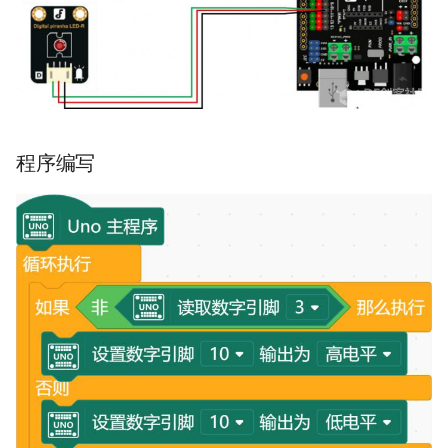
ESP NOW
批处理模式运行Flotherm
20240117
ESP32 CAM Face
Flotherm 快捷键
表面处理对自然散热产品热辐
射的影响
ESP32 连接Wifi
Flotherm 模拟散热器的建议
程序编写
阳极氧化处理对压铸铝合金电
ESP32 使用MQTT
Flotherm中加入热管模型后收
子外壳热性能影响
敛困难
ESP32 温度测量仪
热循环对导热脂降解行为的影
Flotherm中的坐标系
响
ESP32 功能介绍
Flotherm杂项
读《老子》
ESP32 接口
Flotherm中加入热管模型后收
环路热管
敛困难
ESP32 测试
热设计为什么难搞？因为玄之
FloTHERM 常用的快捷键?
ESP32睡眠
又玄